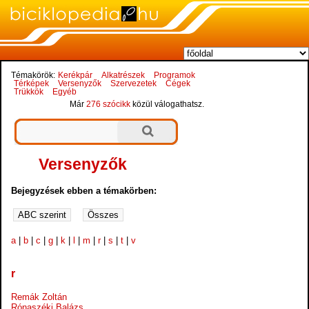
Témakörök:
Kerékpár
Alkatrészek
Programok
Térképek
Versenyzők
Szervezetek
Cégek
Trükkök
Egyéb
Már
276 szócikk
közül válogathatsz.
Versenyzők
Bejegyzések ebben a témakörben:
a
|
b
|
c
|
g
|
k
|
l
|
m
|
r
|
s
|
t
|
v
r
Remák Zoltán
Rónaszéki Balázs