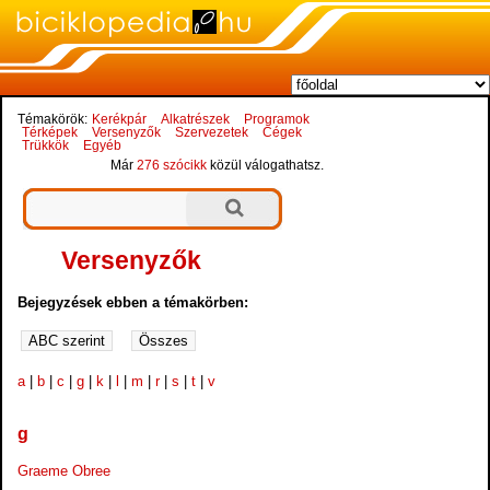
Témakörök:
Kerékpár
Alkatrészek
Programok
Térképek
Versenyzők
Szervezetek
Cégek
Trükkök
Egyéb
Már
276 szócikk
közül válogathatsz.
Versenyzők
Bejegyzések ebben a témakörben:
a
|
b
|
c
|
g
|
k
|
l
|
m
|
r
|
s
|
t
|
v
g
Graeme Obree