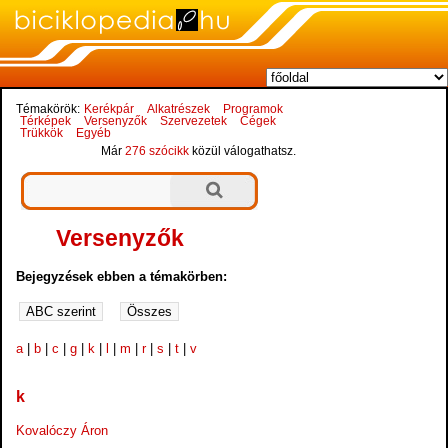
Témakörök:
Kerékpár
Alkatrészek
Programok
Térképek
Versenyzők
Szervezetek
Cégek
Trükkök
Egyéb
Már
276 szócikk
közül válogathatsz.
Versenyzők
Bejegyzések ebben a témakörben:
a
|
b
|
c
|
g
|
k
|
l
|
m
|
r
|
s
|
t
|
v
k
Kovalóczy Áron