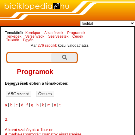
Témakörök:
Kerékpár
Alkatrészek
Programok
Térképek
Versenyzők
Szervezetek
Cégek
Trükkök
Egyéb
Már
276 szócikk
közül válogathatsz.
Programok
Bejegyzések ebben a témakörben:
a
|
b
|
c
|
d
|
f
|
g
|
h
|
k
|
m
|
n
|
t
a
A korai szabályok a Tour-on
A márka-szponzorált csapatok visszatérése