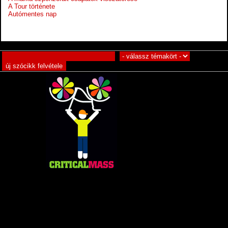
A Tour története
Autómentes nap