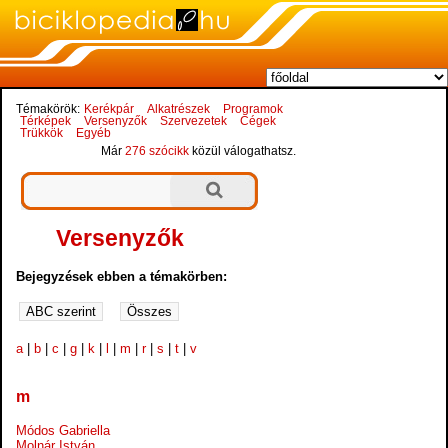
Témakörök:
Kerékpár
Alkatrészek
Programok
Térképek
Versenyzők
Szervezetek
Cégek
Trükkök
Egyéb
Már
276 szócikk
közül válogathatsz.
Versenyzők
Bejegyzések ebben a témakörben:
a
|
b
|
c
|
g
|
k
|
l
|
m
|
r
|
s
|
t
|
v
m
Módos Gabriella
Molnár István