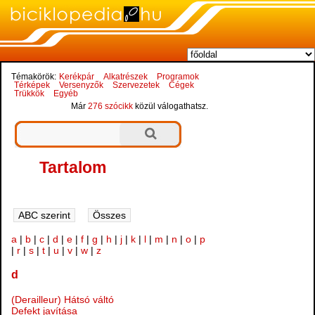
Témakörök:
Kerékpár
Alkatrészek
Programok
Térképek
Versenyzők
Szervezetek
Cégek
Trükkök
Egyéb
Már
276 szócikk
közül válogathatsz.
Tartalom
a
|
b
|
c
|
d
|
e
|
f
|
g
|
h
|
j
|
k
|
l
|
m
|
n
|
o
|
p
|
r
|
s
|
t
|
u
|
v
|
w
|
z
d
(Derailleur) Hátsó váltó
Defekt javítása