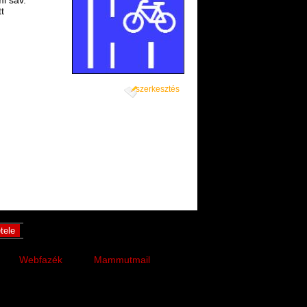
tt
szerkesztés
Webfazék
Mammutmail
tár
receptek online
nagy fájlok küldése