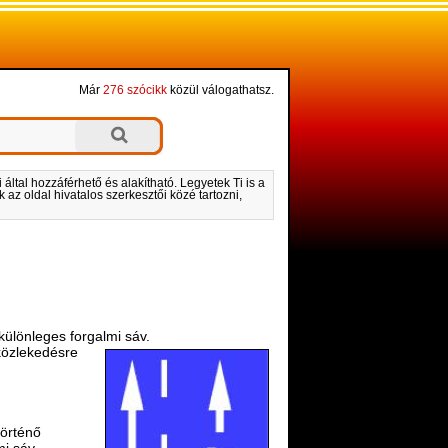
Már
276 szócikk
közül válogathatsz.
által hozzáférhető és alakítható. Legyetek Ti is a
 az oldal hivatalos szerkesztői közé tartozni,
különleges forgalmi sáv.
 közlekedésre
történő
i sáv.