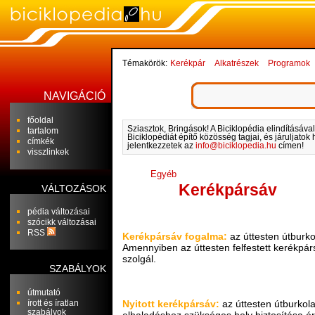
Témakörök:
Kerékpár
Alkatrészek
Programok
NAVIGÁCIÓ
főoldal
Sziasztok, Bringások! A Biciklopédia elindításával
tartalom
Biciklopédiát építő közösség tagjai, és járuljato
címkék
jelentkezzetek az
info@biciklopedia.hu
címen!
visszlinkek
Egyéb
Kerékpársáv
VÁLTOZÁSOK
pédia változásai
szócikk változásai
RSS
Kerékpársáv fogalma:
az úttesten útburkola
Amennyiben az úttesten felfestett kerékpár
szolgál.
SZABÁLYOK
útmutató
írott és íratlan
Nyitott kerékpársáv:
az úttesten útburkola
szabályok
elhaladáshoz szükséges hely biztosítása é