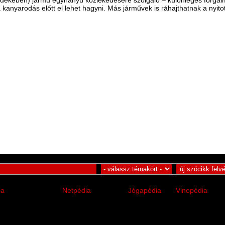
a kanyarodás előtt el lehet hagyni. Más járművek is ráhajthatnak a nyito
ia
Netpédia
Jógapédia
Vinopédia
ügyi enciklopédia
internetes tudástár
jóga tudástár
borászati tudás