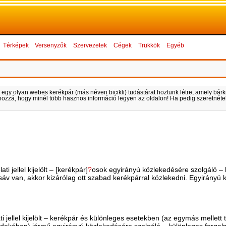
Térképek
Versenyzők
Szervezetek
Cégek
Trükkök
Egyéb
 egy olyan webes kerékpár (más néven bicikli) tudástárat hoztunk létre, amely bárki 
k hozzá, hogy minél több hasznos információ legyen az oldalon! Ha pedig szeretnétek
ti jellel kijelölt – [kerékpár]
?
osok egyirányú közlekedésére szolgáló – 
sáv van, akkor kizárólag ott szabad kerékpárral közlekedni. Egyirányú
ti jellel kijelölt – kerékpár és különleges esetekben (az egymás mellett 
rdekében) jármű egyirányú közlekedésére szolgáló – különleges forgalm