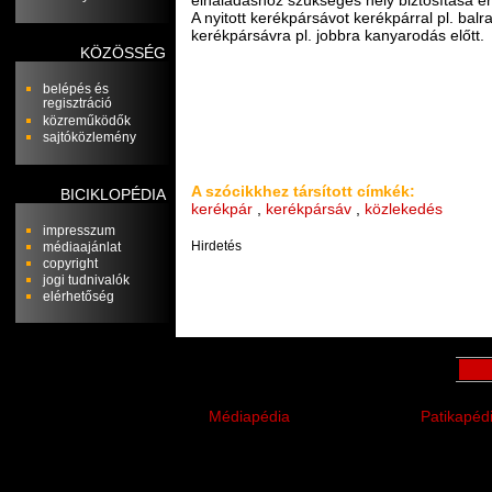
A nyitott kerékpársávot kerékpárral pl. balr
kerékpársávra pl. jobbra kanyarodás előtt.
KÖZÖSSÉG
belépés és
regisztráció
közreműködők
sajtóközlemény
A szócikkhez társított címkék:
BICIKLOPÉDIA
kerékpár
,
kerékpársáv
,
közlekedés
impresszum
Hirdetés
médiaajánlat
copyright
jogi tudnivalók
elérhetőség
Médiapédia
Patikapéd
marketing és média tudástár
egyészség