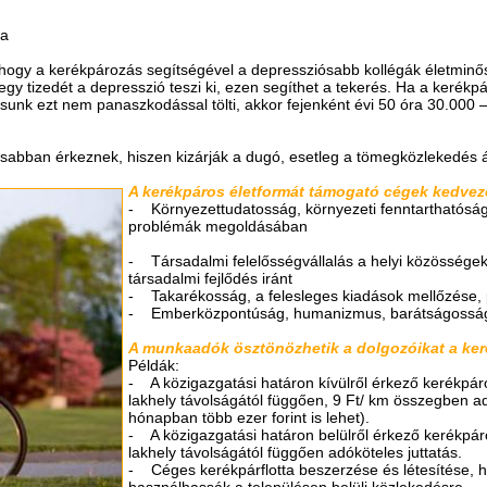
ka
, hogy a kerékpározás segítségével a depressziósabb kollégák életminősé
y tizedét a depresszió teszi ki, ezen segíthet a tekerés. Ha a kerékp
unk ezt nem panaszkodással tölti, akkor fejenként évi 50 óra 30.000 –
abban érkeznek, hiszen kizárják a dugó, esetleg a tömegközlekedés ál
A kerékpáros életformát támogató cégek kedvező
- Környezettudatosság, környezeti fenntarthatóság, 
problémák megoldásában
- Társadalmi felelősségvállalás a helyi közösségek
társadalmi fejlődés iránt
- Takarékosság, a felesleges kiadások mellőzése,
- Emberközpontúság, humanizmus, barátságossá
A munkaadók ösztönözhetik a dolgozóikat a keré
Példák:
- A közigazgatási határon kívülről érkező kerékpá
lakhely távolságától függően, 9 Ft/ km összegben a
hónapban több ezer forint is lehet).
- A közigazgatási határon belülről érkező kerékp
lakhely távolságától függően adóköteles juttatás.
- Céges kerékpárflotta beszerzése és létesítése, h
használhassák a településen belüli közlekedésre.