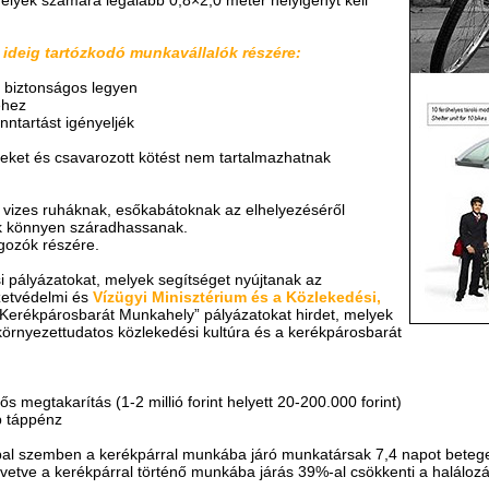
 ideig tartózkodó munkavállalók részére:
 biztonságos legyen
éhez
nntartást igényeljék
leket és csavarozott kötést nem tartalmazhatnak
 vizes ruháknak, esőkabátoknak az elhelyezéséről
ok könnyen száradhassanak.
gozók részére.
i pályázatokat, melyek segítséget nyújtanak az
ezetvédelmi és
Vízügyi Minisztérium és a Közlekedési,
Kerékpárosbarát Munkahely” pályázatokat hirdet, melyek
környezettudatos közlekedési kultúra és a kerékpárosbarát
s megtakarítás (1-2 millió forint helyett 20-200.000 forint)
 táppénz
appal szemben a kerékpárral munkába járó munkatársak 7,4 napot bete
vetve a kerékpárral történő munkába járás 39%-al csökkenti a halálozá