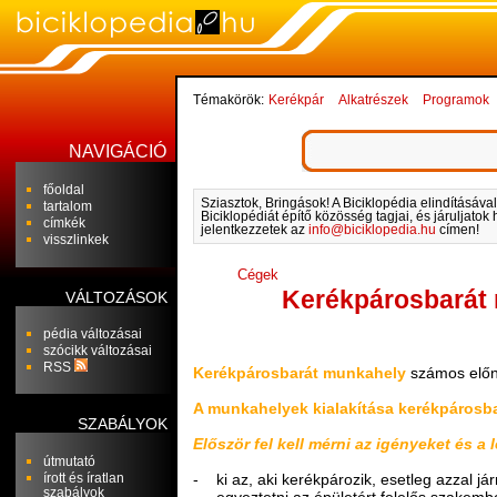
Témakörök:
Kerékpár
Alkatrészek
Programok
NAVIGÁCIÓ
főoldal
Sziasztok, Bringások! A Biciklopédia elindításával
tartalom
Biciklopédiát építő közösség tagjai, és járuljato
címkék
jelentkezzetek az
info@biciklopedia.hu
címen!
visszlinkek
Cégek
Kerékpárosbarát
VÁLTOZÁSOK
pédia változásai
szócikk változásai
RSS
Kerékpárosbarát munkahely
számos előny
A munkahelyek kialakítása kerékpárosba
SZABÁLYOK
Először fel kell mérni az igényeket és a 
útmutató
írott és íratlan
- ki az, aki kerékpározik, esetleg azzal j
szabályok
- egyeztetni az épületért felelős szakember