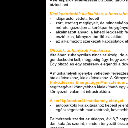
biztosítani.
Kerékpártárolók kialakítása, a hosszabb
- időjárástól védett, fedett
- zárt, esetleg megfigyelt, de mindenképp
- mérete igazodjon a kerékpár helyigény
- alkalmazott anyagi a lehető legkisebb fe
- esztétikus, környezetbe illő kialakítás
- az alkalmazott szerkezeti kapcsolatok é
Öltözők, zuhanyzók kialakítása:
Általában zuhanyzókra nincs szükség, de a
gondoskodni kell, mégpedig úgy, hogy az
Egy öltöző és egy szekrény elegendő a dol
A munkahelyek igénybe vehetnek fejlesztés
átalakításokhoz, kialakításokhoz. A Körny
Hírközlési és Energiaügyi Minisztérium
„
segítségével könnyebben kialakítható egy 
környezet, valamint infrastruktúra.
A kerékpárosbarát munkahely előnyei:
- autóparkoló kialakításához képest jelentő
- egészségesebb munkatársak, kevesebb
Felmérések szerint az átlagos, évi 8,7 n
dán kutatás szerint, minden tényezőt össze
körében.