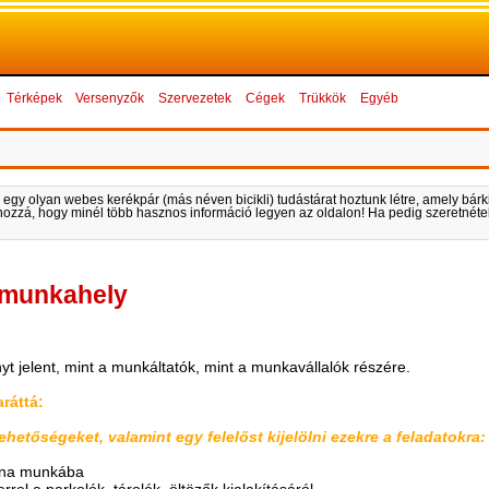
Térképek
Versenyzők
Szervezetek
Cégek
Trükkök
Egyéb
 egy olyan webes kerékpár (más néven bicikli) tudástárat hoztunk létre, amely bárki 
k hozzá, hogy minél több hasznos információ legyen az oldalon! Ha pedig szeretnétek
 munkahely
t jelent, mint a munkáltatók, mint a munkavállalók részére.
ráttá:
lehetőségeket, valamint egy felelőst kijelölni ezekre a feladatokra:
árna munkába
rel a parkolók, tárolók, öltözők kialakításáról