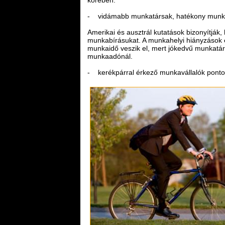
- vidámabb munkatársak, hatékony mun
Amerikai és ausztrál kutatások bizonyítják
munkabírásukat. A munkahelyi hiányzások eg
munkaidő veszik el, mert jókedvű munkatárs
munkaadónál.
- kerékpárral érkező munkavállalók pontos