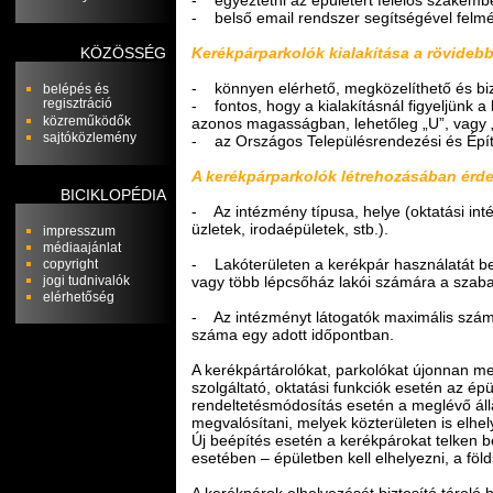
- belső email rendszer segítségével felmér
Kerékpárparkolók kialakítása a rövidebb
KÖZÖSSÉG
- könnyen elérhető, megközelíthető és bi
belépés és
regisztráció
- fontos, hogy a kialakításnál figyeljünk 
közreműködők
azonos magasságban, lehetőleg „U”, vagy 
sajtóközlemény
- az Országos Településrendezési és Épít
A kerékpárparkolók létrehozásában érd
BICIKLOPÉDIA
- Az intézmény típusa, helye (oktatási int
üzletek, irodaépületek, stb.).
impresszum
médiaajánlat
- Lakóterületen a kerékpár használatát bef
copyright
vagy több lépcsőház lakói számára a szabad
jogi tudnivalók
elérhetőség
- Az intézményt látogatók maximális szá
száma egy adott időpontban.
A kerékpártárolókat, parkolókat újonnan me
szolgáltató, oktatási funkciók esetén az ép
rendeltetésmódosítás esetén a meglévő álla
megvalósítani, melyek közterületen is elhe
Új beépítés esetén a kerékpárokat telken bel
esetében – épületben kell elhelyezni, a föl
A kerékpárok elhelyezését biztosító tároló