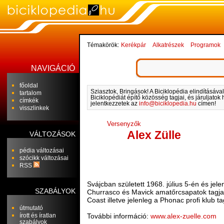
Témakörök:
Kerékpár
Alkatrészek
Programok
NAVIGÁCIÓ
főoldal
Sziasztok, Bringások! A Biciklopédia elindításával
tartalom
Biciklopédiát építő közösség tagjai, és járuljato
címkék
jelentkezzetek az
info@biciklopedia.hu
címen!
visszlinkek
Versenyzők
Alex Zülle
VÁLTOZÁSOK
pédia változásai
szócikk változásai
RSS
Svájcban született 1968. július 5-én és jele
SZABÁLYOK
Churrasco és Mavick amatőrcsapatok tagja v
Coast illetve jelenleg a Phonac profi klub ta
útmutató
írott és íratlan
További információ:
www.alex-zuelle.com
szabályok