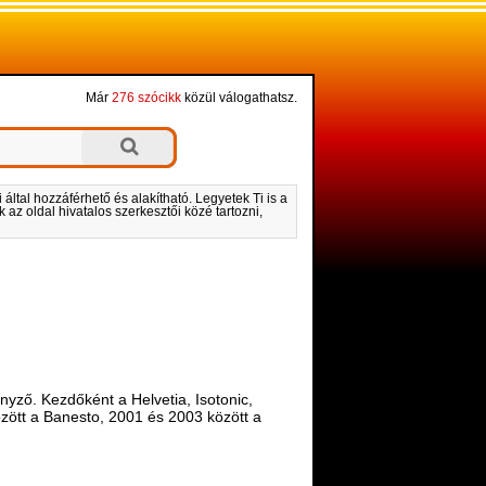
Már
276 szócikk
közül válogathatsz.
által hozzáférhető és alakítható. Legyetek Ti is a
 az oldal hivatalos szerkesztői közé tartozni,
senyző. Kezdőként a Helvetia, Isotonic,
özött a Banesto, 2001 és 2003 között a