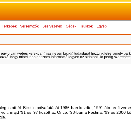
Térképek
Versenyzők
Szervezetek
Cégek
Trükkök
Egyéb
 egy olyan webes kerékpár (más néven bicikli) tudástárat hoztunk létre, amely bárki 
k hozzá, hogy minél több hasznos információ legyen az oldalon! Ha pedig szeretnétek
nleg is ott él. Biciklis pályafutását 1986-ban kezdte, 1991 óta profi ver
olt, majd ’91 és ’97 között az Once, ’98-ban a Festina, ’99 és 2000 k
gja.